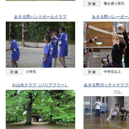
働き盛り世代
対 象
あきる野ハンドボールクラブ
あきる野バレーボー
小学生
中学生以上
対 象
対 象
お山歩クラブ（バリアフリー）
あきる野ボッチャクラブ
ー）