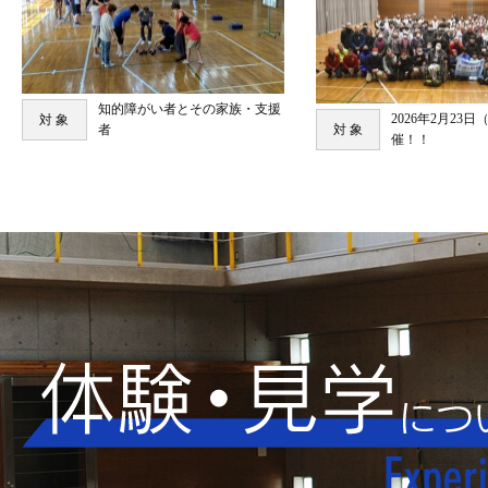
知的障がい者とその家族・支援
2026年2月23
対 象
者
対 象
催！！