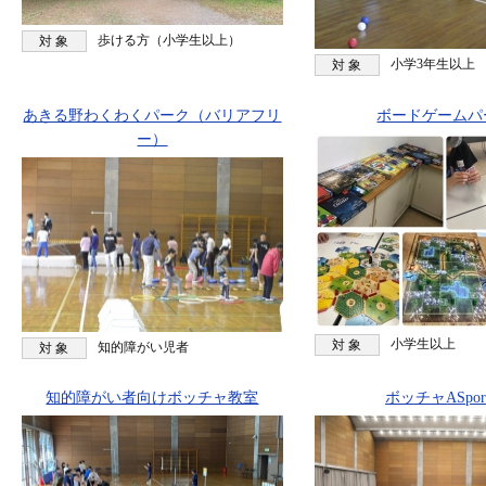
歩ける方（小学生以上）
対 象
小学3年生以上
対 象
あきる野わくわくパーク（バリアフリ
ボードゲームパ
ー）
小学生以上
対 象
知的障がい児者
対 象
知的障がい者向けボッチャ教室
ボッチャASpor